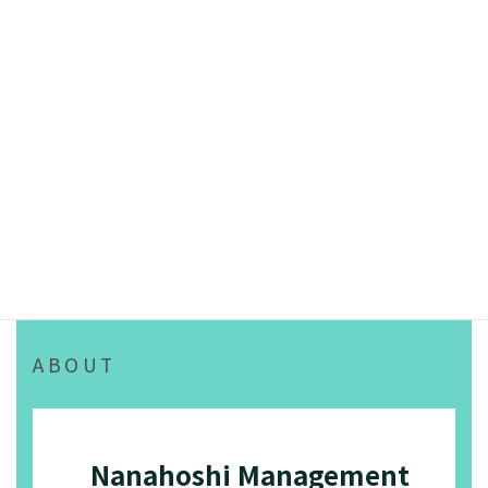
日経ビジネス「現預金抱え込みで割
安な企業、最下位はパソナ アクテ
ィビストの標的に」
View all
11.7.2025 [
日本語
][
English
]
日経ヴェリタス「2025株主総
会の乱 アクティビスト社長が
中計練り直し」
26.6.2025 [
日本語
][
English
]
ABOUT
日本経済新聞朝刊20面「資本騒
乱 総会リセット 当事者に聞
く(中)ガラパゴス市場、変え
る」
Nanahoshi Management