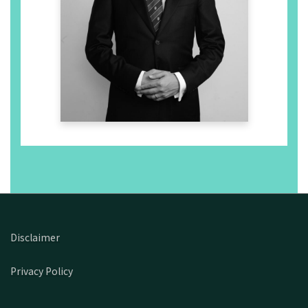
6.8.2024 [
日本語
][
English
]
東京新聞TOKYO Web「知って
る？動物が持つ『5つの自由』
パリ五輪に見る『アニマルウェ
ルフェア』の世界基準、なぜ日
本は後ろ向き」
2.7.2024 [
日本語
][
English
]
日本経済新聞電子版「動物福祉
の株主提案、賛成5.3%で否
決」
27.6.2024 [
日本語
][
English
]
読売新聞大阪本社版夕刊4面
Disclaimer
「動物福祉 株主提案」
Privacy Policy
26.6.2024 [
日本語
][
English
]
ダイヤモンドオンライン「「実