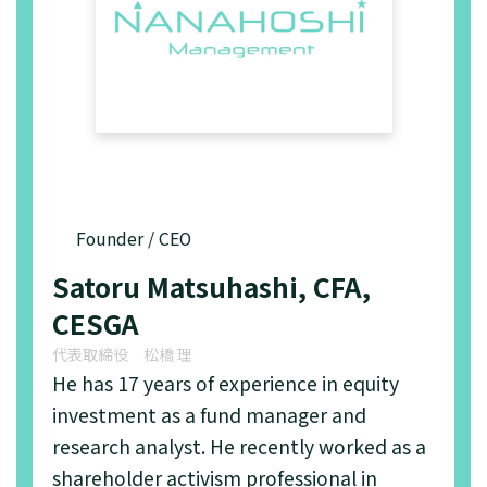
けた論点整理（8頁図表6及び9
頁図表7）」
18.4.2025 [
日本語のみ
]
菊地正俊『外国人投資家の思考
法と儲け方』86-87頁（日本実
業出版社）
9.1.2025 [
日本語
][
English
]
ダイヤモンドオンライン「株主
Founder / CEO
必見！企業は賃貸等不動産を例
Satoru Matsuhashi, CFA,
外なく売却すべき？著名投資
CESGA
家・井村俊哉氏とアクティビス
ト・松橋理氏がガバナンス改革
代表取締役 松橋 理
を激論【対談後編】」
He has 17 years of experience in equity
investment as a fund manager and
29.12.2024 [
日本語
][
English
]
ダイヤモンドオンライン「大株
research analyst. He recently worked as a
主が「経営陣との交渉過程」を
shareholder activism professional in