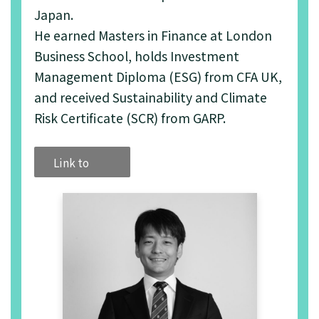
赤裸々公開！著名投資家・井村
Japan.
俊哉氏とアクティビスト・松橋
He earned Masters in Finance at London
理氏が交渉術を激論【対談前
Business School, holds Investment
編】」
Management Diploma (ESG) from CFA UK,
26.12.2024 [
日本語のみ
]
and received Sustainability and Climate
ZAITEN 2025年2月号「「わか
Risk Certificate (SCR) from GARP.
もと製薬」〝モノ言う株主〟と
の第２ラウンド（37頁）」
Link to
7.11.2024 [
日本語
][
English
]
White & Case "Japan 2024
Proxy Season"
16.8.2024 [
日本語
][
English
]
M&A Research Report
Online「近時のアクティビスト
活動と2024年6月株主総会概
観」