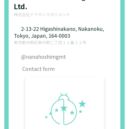
16.6.2025 [
日本語
][
English
]
Ltd.
日本経済新聞朝刊1面「資本騒
株式会社ナナホシマネジメント
乱 総会リセット(1)安くなった
株主提案」
2-13-22 Higashinakano, Nakanoku,
Tokyo, Japan, 164-0003
13.6.2025 [
日本語のみ
]
東京都中野区東中野二丁目１３番２２号
マネックス証券－アクティビス
トタイムズ「2025年、株主総
@nanahoshimgmt
会シーズン本格化でESG提案出
揃う」
Contact form
2.6.2025 [
日本語のみ
]
ZAITEN 2025年7月号「製薬業
界〝火花散る〟波乱の総会展望
（35頁）」
29.5.2025 [
日本語のみ
]
大和総研コンサルティングレポ
ート「2025年6月株主総会に向